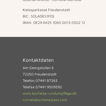
Kreissparkasse Freudenstadt
BIC: SOLADES1FDS
IBAN: DE29 6425 1060 0013 0502 12
Kontaktdaten
Am Georgstollen 6
72250 Freudenstadt
Telefon 07441 87263
Telefax 07441 9509592
www.kocheise-rundumpﬂege.de
corneliakocheise@aol.com