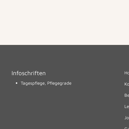
Infoschriften
H
Tagespflege, Pflegegrade
Ko
B
Le
Jo
Ga