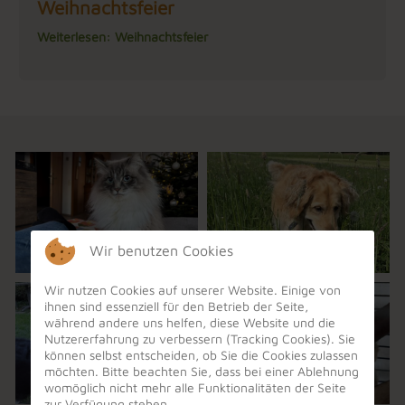
Weihnachtsfeier
Weiterlesen: Weihnachtsfeier
Wir benutzen Cookies
Wir nutzen Cookies auf unserer Website. Einige von
ihnen sind essenziell für den Betrieb der Seite,
während andere uns helfen, diese Website und die
Nutzererfahrung zu verbessern (Tracking Cookies). Sie
können selbst entscheiden, ob Sie die Cookies zulassen
möchten. Bitte beachten Sie, dass bei einer Ablehnung
womöglich nicht mehr alle Funktionalitäten der Seite
zur Verfügung stehen.